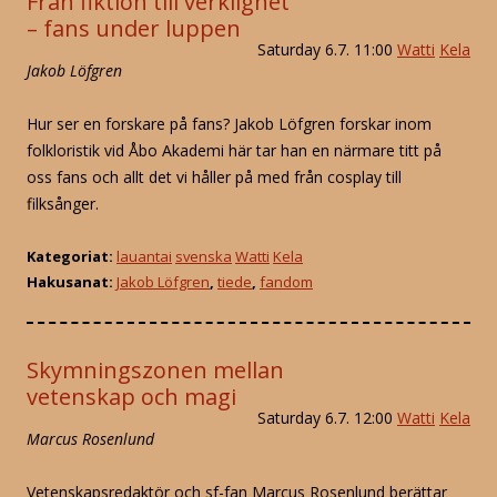
Från fiktion till verklighet
– fans under luppen
Saturday 6.7. 11:00
Watti
Kela
Jakob Löfgren
Hur ser en forskare på fans? Jakob Löfgren forskar inom
folkloristik vid Åbo Akademi här tar han en närmare titt på
oss fans och allt det vi håller på med från cosplay till
filksånger.
Kategoriat:
lauantai
svenska
Watti
Kela
Hakusanat:
Jakob Löfgren
,
tiede
,
fandom
Skymningszonen mellan
vetenskap och magi
Saturday 6.7. 12:00
Watti
Kela
Marcus Rosenlund
Vetenskapsredaktör och sf-fan Marcus Rosenlund berättar