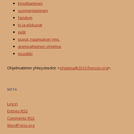
kirjoittaminen
suomentaminen
fandom
tv ja elokuvat
pelit
puvut, naamiaiset yms.
animeaiheinen ohjelma
musiikki
Ohjelmatiimin yhteystiedot: <
ohjelma@2013.finncon.org
>.
META
Log in
Entries
RSS
Comments
RSS
WordPress.org