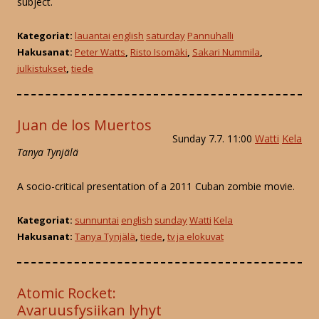
subject.
Kategoriat:
lauantai
english
saturday
Pannuhalli
Hakusanat:
Peter Watts
,
Risto Isomäki
,
Sakari Nummila
,
julkistukset
,
tiede
Juan de los Muertos
Sunday 7.7. 11:00
Watti
Kela
Tanya Tynjälä
A socio-critical presentation of a 2011 Cuban zombie movie.
Kategoriat:
sunnuntai
english
sunday
Watti
Kela
Hakusanat:
Tanya Tynjälä
,
tiede
,
tv ja elokuvat
Atomic Rocket:
Avaruusfysiikan lyhyt