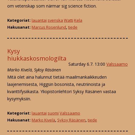
om vetenskap som närmar sig science fiction.
Kategoriat:
lauantai
svenska
Watti
Kela
Hakusanat:
Marcus Rosenlund
,
tiede
Kysy
hiukkaskosmologilta
Saturday 6.7. 13:00
Valssaamo
Marko Kivelä, Syksy Räsänen
Mitä olet aina halunnut tietää maailmankaikkeuden
laajenemisesta, Higgsin bosonista, neutriinoista ja
kvanttifysiikasta. Yliopistonlehtori Syksy Räsänen vastaa
kysymyksiin.
Kategoriat:
lauantai
suomi
Valssaamo
Hakusanat:
Marko Kivelä
,
Syksy Räsänen
,
tiede