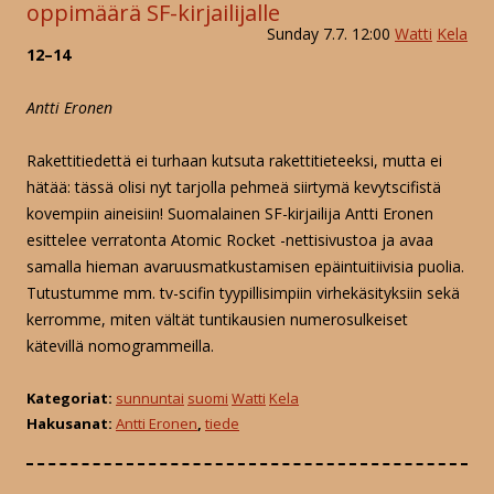
oppimäärä SF-kirjailijalle
Sunday 7.7. 12:00
Watti
Kela
12–14
Antti Eronen
Rakettitiedettä ei turhaan kutsuta rakettitieteeksi, mutta ei
hätää: tässä olisi nyt tarjolla pehmeä siirtymä kevytscifistä
kovempiin aineisiin! Suomalainen SF-kirjailija Antti Eronen
esittelee verratonta Atomic Rocket -nettisivustoa ja avaa
samalla hieman avaruusmatkustamisen epäintuitiivisia puolia.
Tutustumme mm. tv-scifin tyypillisimpiin virhekäsityksiin sekä
kerromme, miten vältät tuntikausien numerosulkeiset
kätevillä nomogrammeilla.
Kategoriat:
sunnuntai
suomi
Watti
Kela
Hakusanat:
Antti Eronen
,
tiede