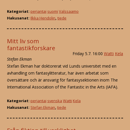
Kategoriat:
perjantai
suomi
Valssaamo
Hakusanat:
Ilkka Hendolin
,
tiede
Mitt liv som
fantastikforskare
Friday 5.7. 16:00
Watti
Kela
Stefan Ekman
Stefan Ekman har doktorerat vid Lunds universitet med en
avhandling om fantasylitteratur, har även arbetat som
översättare och är ansvarig för fantasysektionen inom The
International Association of the Fantastic in the Arts (IAFA).
Kategoriat:
perjantai
svenska
Watti
Kela
Hakusanat:
Stefan Ekman
,
tiede