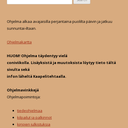
e
a
r
Ohjelma alkaa avajaisilla perjantaina puolilta päivin ja jatkuu
c
sunnuntai-iltaan.
h
f
Ohjelmakartta
o
r
HUOM! Ohjelma täydentyy vielä
:
coniviikolla. Lisäyksistä ja muutoksista löytyy tieto tältä
sivulta sekä
infon läheltä Kaapelitehtaalla.
Ohjelmavinkkejä
Ohjelmapoimintoja:
tiedeohjelmaa
kilpailut ja palkinnot
kirjojen julkistuksia