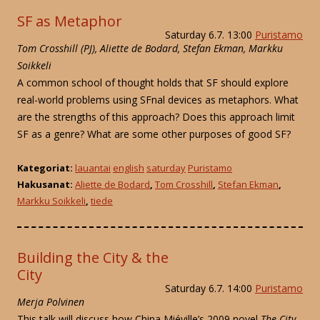
SF as Metaphor
Saturday 6.7. 13:00
Puristamo
Tom Crosshill (PJ), Aliette de Bodard, Stefan Ekman, Markku
Soikkeli
A common school of thought holds that SF should explore
real-world problems using SFnal devices as metaphors. What
are the strengths of this approach? Does this approach limit
SF as a genre? What are some other purposes of good SF?
Kategoriat:
lauantai
english
saturday
Puristamo
Hakusanat:
Aliette de Bodard
,
Tom Crosshill
,
Stefan Ekman
,
Markku Soikkeli
,
tiede
Building the City & the
City
Saturday 6.7. 14:00
Puristamo
Merja Polvinen
This talk will discuss how China Miéville’s 2009 novel
The City