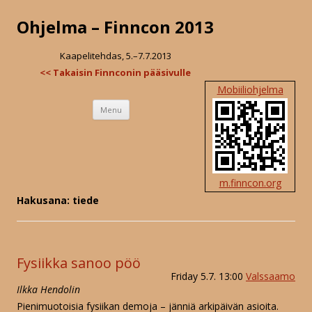
Ohjelma – Finncon 2013
Kaapelitehdas, 5.–7.7.2013
<< Takaisin Finnconin pääsivulle
Mobiiliohjelma
Skip
Menu
to
content
m.finncon.org
Hakusana: tiede
Fysiikka sanoo pöö
Friday 5.7. 13:00
Valssaamo
Ilkka Hendolin
Pienimuotoisia fysiikan demoja – jänniä arkipäivän asioita.