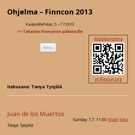
Ohjelma – Finncon 2013
Kaapelitehdas, 5.–7.7.2013
<< Takaisin Finnconin pääsivulle
Mobiiliohjelma
Skip
Menu
to
content
m.finncon.org
Hakusana: Tanya Tynjälä
Juan de los Muertos
Sunday 7.7. 11:00
Watti
Kela
Tanya Tynjälä