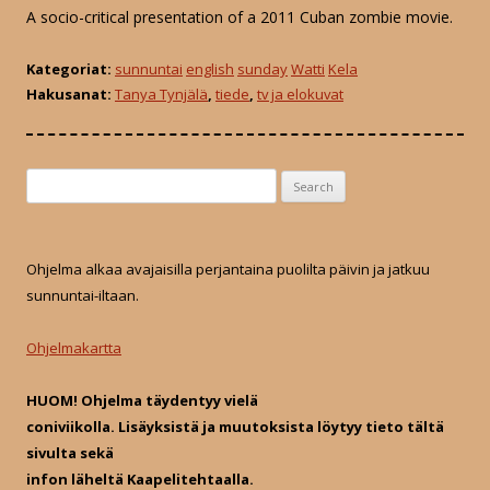
A socio-critical presentation of a 2011 Cuban zombie movie.
Kategoriat:
sunnuntai
english
sunday
Watti
Kela
Hakusanat:
Tanya Tynjälä
,
tiede
,
tv ja elokuvat
S
e
a
r
Ohjelma alkaa avajaisilla perjantaina puolilta päivin ja jatkuu
c
sunnuntai-iltaan.
h
f
Ohjelmakartta
o
r
HUOM! Ohjelma täydentyy vielä
:
coniviikolla. Lisäyksistä ja muutoksista löytyy tieto tältä
sivulta sekä
infon läheltä Kaapelitehtaalla.