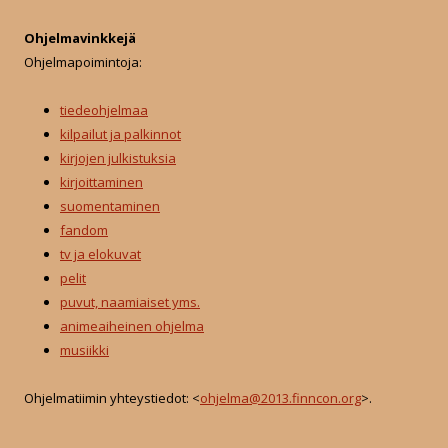
Ohjelmavinkkejä
Ohjelmapoimintoja:
tiedeohjelmaa
kilpailut ja palkinnot
kirjojen julkistuksia
kirjoittaminen
suomentaminen
fandom
tv ja elokuvat
pelit
puvut, naamiaiset yms.
animeaiheinen ohjelma
musiikki
Ohjelmatiimin yhteystiedot: <
ohjelma@2013.finncon.org
>.