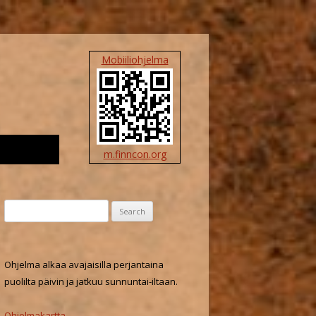
Mobiiliohjelma
m.finncon.org
S
e
a
r
Ohjelma alkaa avajaisilla perjantaina
c
puolilta päivin ja jatkuu sunnuntai-iltaan.
h
f
Ohjelmakartta