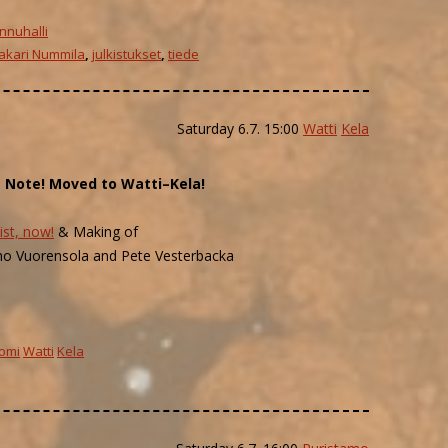
nnuhalli
akari Nummila
,
julkistukset
,
tiede
Saturday 6.7. 15:00
Watti
Kela
.
Note! Moved to Watti–Kela!
ist, now!
& Making of
Timo Vuorensola and Pete Vesterbacka
omi
Watti
Kela