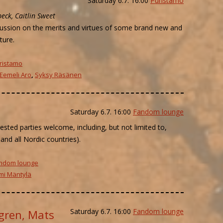
Saturday 6.7. 16:00
Puristamo
beck, Caitlin Sweet
scussion on the merits and virtues of some brand new and
ture.
ristamo
Eemeli Aro
,
Syksy Räsänen
Saturday 6.7. 16:00
Fandom lounge
ested parties welcome, including, but not limited to,
and all Nordic countries).
ndom lounge
mi Mäntylä
Saturday 6.7. 16:00
Fandom lounge
fgren, Mats