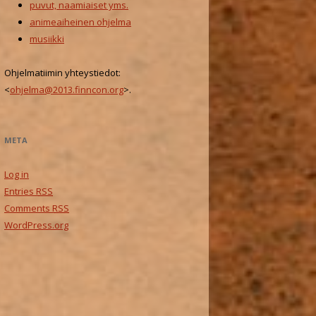
puvut, naamiaiset yms.
animeaiheinen ohjelma
musiikki
Ohjelmatiimin yhteystiedot:
<
ohjelma@2013.finncon.org
>.
META
Log in
Entries
RSS
Comments
RSS
WordPress.org