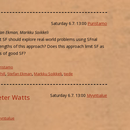
Saturday 6.7. 13:00
Puristamo
efan Ekman, Markku Soikkeli
 SF should explore real-world problems using SFnal
engths of this approach? Does this approach limit SF as
s of good SF?
ristamo
ill
,
Stefan Ekman
,
Markku Soikkeli
,
tiede
Saturday 6.7. 13:00
Myyntialue
Peter Watts
yntialue