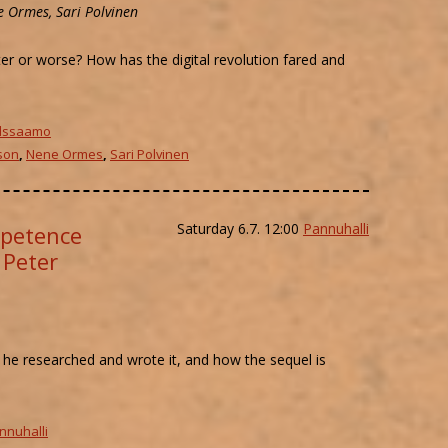
e Ormes, Sari Polvinen
ter or worse? How has the digital revolution fared and
lssaamo
son
,
Nene Ormes
,
Sari Polvinen
Saturday 6.7. 12:00
Pannuhalli
petence
 Peter
 he researched and wrote it, and how the sequel is
nnuhalli