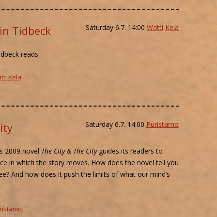
Saturday 6.7. 14:00
Watti
Kela
in Tidbeck
idbeck reads.
tti
Kela
Saturday 6.7. 14:00
Puristamo
ity
e’s 2009 novel
The City & The City
guides its readers to
pace in which the story moves. How does the novel tell you
ee? And how does it push the limits of what our mind’s
ristamo