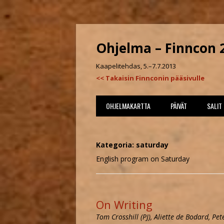
Ohjelma – Finncon 
Kaapelitehdas, 5.–7.7.2013
<< Takaisin Finnconin pääsivulle
OHJELMAKARTTA
PÄIVÄT
SALIT
PERJANTAI
PANN
Kategoria: saturday
LAUANTAI
PURI
English program on Saturday
SUNNUNTAI
VALS
WATT
On Writing
Tom Crosshill (PJ), Aliette de Bodard, Pe
KELA