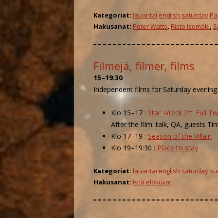
Kategoriat:
lauantai
english
saturday
Pa
Hakusanat:
Peter Watts
,
Risto Isomäki
,
S
Filmejä, filmer, films
15–19:30
Independent films for Saturday evening
Klo 15–17 :
Star Wreck 2π: Full Tw
After the film: talk, QA, guests 
Klo 17–19 :
Season of the Villain
Klo 19–19:30 :
Place to stay
Kategoriat:
lauantai
english
saturday
su
Hakusanat:
tv ja elokuvat