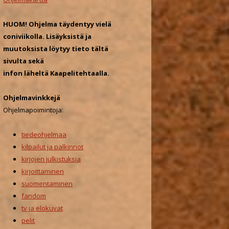
o
r
HUOM! Ohjelma täydentyy vielä
:
coniviikolla. Lisäyksistä ja
muutoksista löytyy tieto tältä
sivulta sekä
infon läheltä Kaapelitehtaalla.
Ohjelmavinkkejä
Ohjelmapoimintoja:
tiedeohjelmaa
kilpailut ja palkinnot
kirjojen julkistuksia
kirjoittaminen
suomentaminen
fandom
tv ja elokuvat
pelit