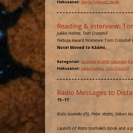
Hakusanat:
Merja Polvinen
,
tiede
Reading & interview: To
Jukka Halme, Tom Crosshill
Nebula Award Nominee Tom Crosshill r
Note! Moved to Käämi.
Kategoriat:
lauantai
english
saturday
Kä
Hakusanat:
Jukka Halme
,
Tom Crosshill
Radio Messages to Dista
15–17
Risto Isomäki (PJ), Peter Watts, Sakari 
Launch of Risto Isomäki’s book and a p