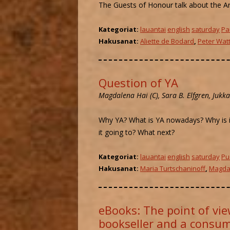
The Guests of Honour talk about the Art
KÄÄM
Kategoriat:
lauantai
english
saturday
Pa
Hakusanat:
Aliette de Bodard
,
Peter Wat
FAND
MYYN
Question of YA
Magdalena Hai (C),
Sara B. Elfgren, Juk
Why YA? What is YA nowadays? Why is i
it going to? What next?
Kategoriat:
lauantai
english
saturday
Pu
Hakusanat:
Maria Turtschaninoff
,
Magda
eBooks: The point of vi
bookseller and a consu