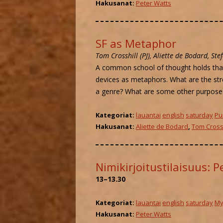
Hakusanat:
Peter Watts
SF as Metaphor
Tom Crosshill (PJ), Aliette de Bodard, St
A common school of thought holds that
devices as metaphors. What are the str
a genre? What are some other purpose
Kategoriat:
lauantai
english
saturday
Pu
Hakusanat:
Aliette de Bodard
,
Tom Crossh
Nimikirjoitustilaisuus: 
13–13.30
Kategoriat:
lauantai
english
saturday
My
Hakusanat:
Peter Watts