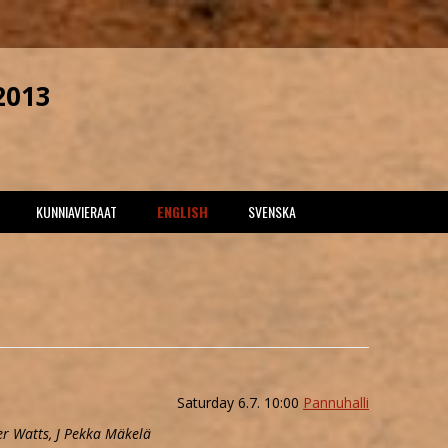
2013
Skip
KUNNIAVIERAAT
ENGLISH
SVENSKA
to
content
UHALLI
ALIETTE DE BODARD
FRIDAY
STAMO
PETER WATTS
SATURDAY
SAAMO
J. PEKKA MÄKELÄ
SUNDAY
I
Saturday 6.7. 10:00
Pannuhalli
ter Watts, J Pekka Mäkelä