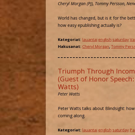
Cheryl Morgan (PJ), Tommy Persson, Nen
World has changed, but is it for the bet
how easy epublishing actually is?
Kategoriat:
lauantai
english
saturday
Va
Hakusanat:
Cheryl Morgan
,
Tommy Pers
Triumph Through Incom
(Guest of Honor Speech:
Watts)
Peter Watts
Peter Watts talks about Blindsight: how
coming along.
Kategoriat:
lauantai
english
saturday
Pa