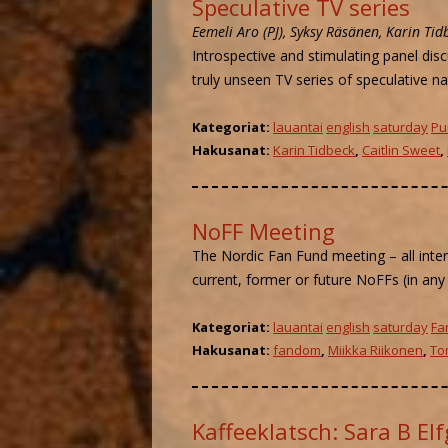
Speculative TV series
Eemeli Aro (PJ), Syksy Räsänen, Karin Tid
Introspective and stimulating panel di
truly unseen TV series of speculative na
Kategoriat:
lauantai
english
saturday
Pu
Hakusanat:
Karin Tidbeck
,
Caitlin Sweet
,
NoFF Meeting
The Nordic Fan Fund meeting – all inter
current, former or future NoFFs (in any 
Kategoriat:
lauantai
english
saturday
Fa
Hakusanat:
fandom
,
Miikka Riikonen
,
To
Kaffeeklatsch: Sara B El