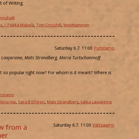
 of Writing.
I
nnuhalli
ts
,
J. Pekka Mäkelä
,
Tom Crosshill
,
kirjoittaminen
OM LOUNGE
TIALUE
Saturday 6.7. 11:00
Puristamo
ka Laajarinne, Mats Strandberg, Maria Turtschaninoff
t so popular right now? For whom is it meant? Where is
ristamo
lena Hai
,
Sara B Elfgren
,
Mats Strandberg
,
Jukka Laajarinne
Saturday 6.7. 11:00
Valssaamo
ew from a
mer