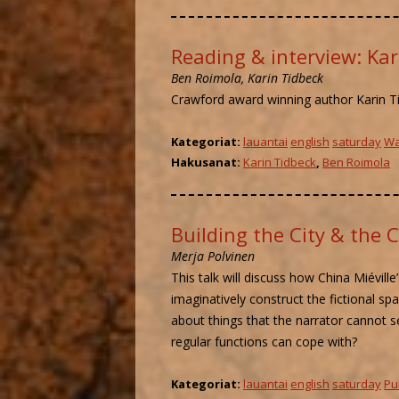
Reading & interview: Kar
Ben Roimola, Karin Tidbeck
Crawford award winning author Karin T
Kategoriat:
lauantai
english
saturday
Wa
Hakusanat:
Karin Tidbeck
,
Ben Roimola
Building the City & the C
Merja Polvinen
This talk will discuss how China Miévill
imaginatively construct the fictional s
about things that the narrator cannot s
regular functions can cope with?
Kategoriat:
lauantai
english
saturday
Pu