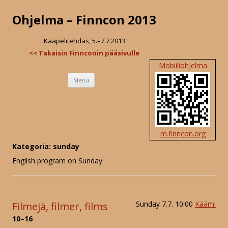
Ohjelma – Finncon 2013
Kaapelitehdas, 5.–7.7.2013
<< Takaisin Finnconin pääsivulle
Mobiiliohjelma
Skip
Menu
to
content
m.finncon.org
Kategoria: sunday
English program on Sunday
Sunday 7.7. 10:00
Käämi
Filmejä, filmer, films
10–16