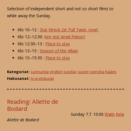
Selection of independent short and not so short films to
while away the Sunday.
Klo 10–12 :
Star Wreck 2π: Full Twist, now!
Klo 12–12:30:
Kim Jest Arvid Pekon?
Klo 12:30–13 :
Place to stay
Klo 13–15 :
Season of the Villain
Klo 15–15:30 :
Place to stay
Kategoriat:
sunnuntai
english
sunday
suomi
svenska
Käämi
Hakusanat:
tv ja elokuvat
Reading: Aliette de
Bodard
Sunday 7.7. 10:00
Watti
Kela
Aliette de Bodard