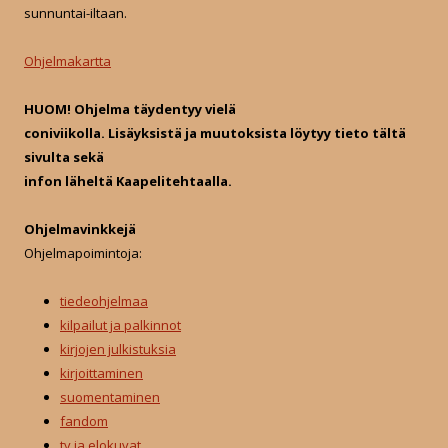
c
sunnuntai-iltaan.
h
f
Ohjelmakartta
o
r
HUOM! Ohjelma täydentyy vielä
:
coniviikolla. Lisäyksistä ja muutoksista löytyy tieto tältä
sivulta sekä
infon läheltä Kaapelitehtaalla.
Ohjelmavinkkejä
Ohjelmapoimintoja:
tiedeohjelmaa
kilpailut ja palkinnot
kirjojen julkistuksia
kirjoittaminen
suomentaminen
fandom
tv ja elokuvat