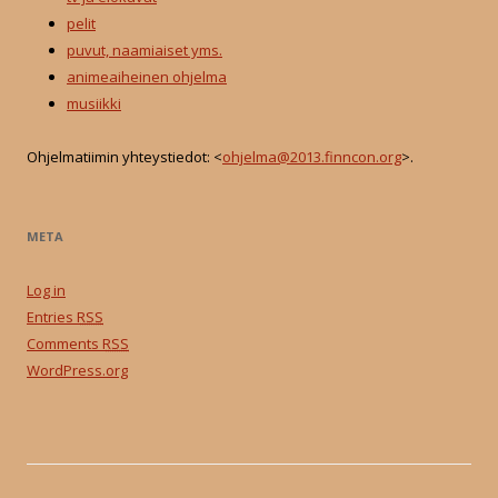
pelit
puvut, naamiaiset yms.
animeaiheinen ohjelma
musiikki
Ohjelmatiimin yhteystiedot: <
ohjelma@2013.finncon.org
>.
META
Log in
Entries
RSS
Comments
RSS
WordPress.org