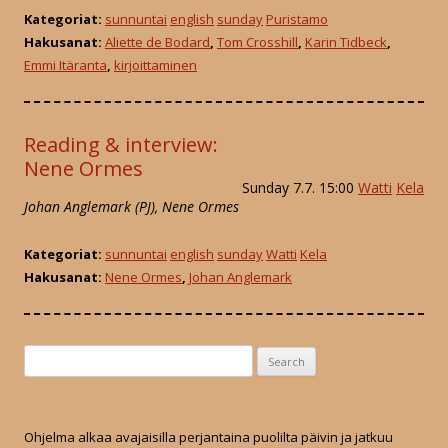
Kategoriat:
sunnuntai
english
sunday
Puristamo
Hakusanat:
Aliette de Bodard
,
Tom Crosshill
,
Karin Tidbeck
,
Emmi Itäranta
,
kirjoittaminen
Reading & interview:
Nene Ormes
Sunday 7.7. 15:00
Watti
Kela
Johan Anglemark (PJ), Nene Ormes
Kategoriat:
sunnuntai
english
sunday
Watti
Kela
Hakusanat:
Nene Ormes
,
Johan Anglemark
S
e
a
r
Ohjelma alkaa avajaisilla perjantaina puolilta päivin ja jatkuu