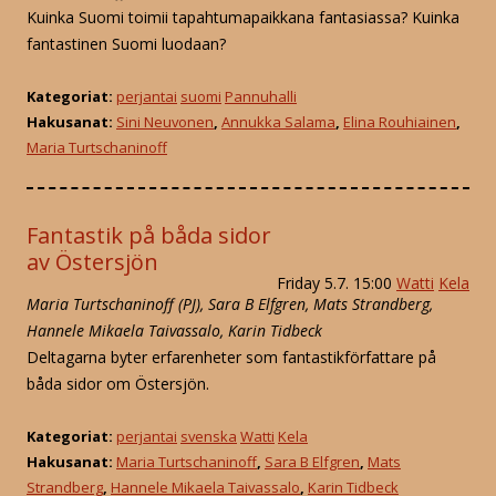
Kuinka Suomi toimii tapahtumapaikkana fantasiassa? Kuinka
fantastinen Suomi luodaan?
Kategoriat:
perjantai
suomi
Pannuhalli
Hakusanat:
Sini Neuvonen
,
Annukka Salama
,
Elina Rouhiainen
,
Maria Turtschaninoff
Fantastik på båda sidor
av Östersjön
Friday 5.7. 15:00
Watti
Kela
Maria Turtschaninoff (PJ), Sara B Elfgren, Mats Strandberg,
Hannele Mikaela Taivassalo, Karin Tidbeck
Deltagarna byter erfarenheter som fantastikförfattare på
båda sidor om Östersjön.
Kategoriat:
perjantai
svenska
Watti
Kela
Hakusanat:
Maria Turtschaninoff
,
Sara B Elfgren
,
Mats
Strandberg
,
Hannele Mikaela Taivassalo
,
Karin Tidbeck