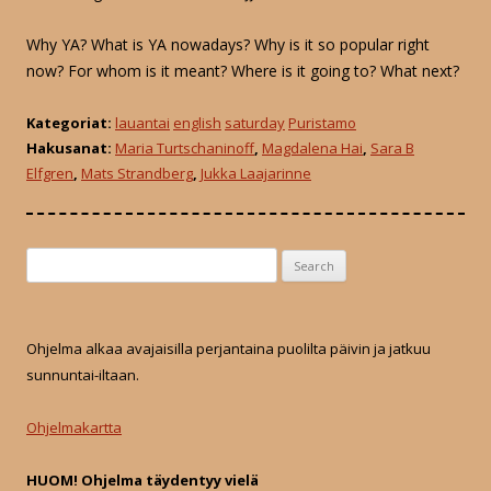
Why YA? What is YA nowadays? Why is it so popular right
now? For whom is it meant? Where is it going to? What next?
Kategoriat:
lauantai
english
saturday
Puristamo
Hakusanat:
Maria Turtschaninoff
,
Magdalena Hai
,
Sara B
Elfgren
,
Mats Strandberg
,
Jukka Laajarinne
S
e
a
r
Ohjelma alkaa avajaisilla perjantaina puolilta päivin ja jatkuu
c
sunnuntai-iltaan.
h
f
Ohjelmakartta
o
r
HUOM! Ohjelma täydentyy vielä