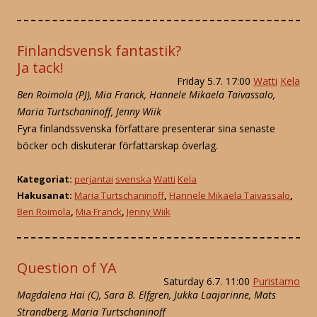
Finlandsvensk fantastik?
Ja tack!
Friday 5.7. 17:00
Watti
Kela
Ben Roimola (PJ), Mia Franck, Hannele Mikaela Taivassalo,
Maria Turtschaninoff, Jenny Wiik
Fyra finlandssvenska författare presenterar sina senaste
böcker och diskuterar författarskap överlag.
Kategoriat:
perjantai
svenska
Watti
Kela
Hakusanat:
Maria Turtschaninoff
,
Hannele Mikaela Taivassalo
,
Ben Roimola
,
Mia Franck
,
Jenny Wiik
Question of YA
Saturday 6.7. 11:00
Puristamo
Magdalena Hai (C),
Sara B. Elfgren, Jukka Laajarinne, Mats
Strandberg, Maria Turtschaninoff