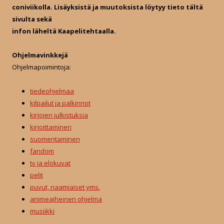
:
coniviikolla. Lisäyksistä ja muutoksista löytyy tieto tältä
sivulta sekä
infon läheltä Kaapelitehtaalla.
Ohjelmavinkkejä
Ohjelmapoimintoja:
tiedeohjelmaa
kilpailut ja palkinnot
kirjojen julkistuksia
kirjoittaminen
suomentaminen
fandom
tv ja elokuvat
pelit
puvut, naamiaiset yms.
animeaiheinen ohjelma
musiikki