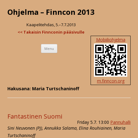
Ohjelma – Finncon 2013
Kaapelitehdas, 5.–7.7.2013
<< Takaisin Finnconin pääsivulle
Mobiiliohjelma
Skip
Menu
to
content
m.finncon.org
Hakusana: Maria Turtschaninoff
Fantastinen Suomi
Friday 5.7. 13:00
Pannuhalli
Sini Neuvonen (PJ), Annukka Salama, Elina Rouhiainen, Maria
Turtschaninoff