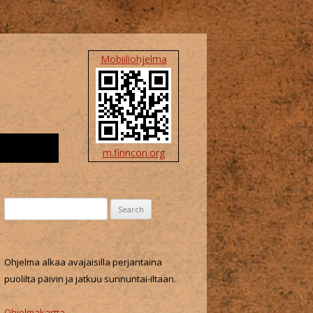
Mobiiliohjelma
m.finncon.org
S
e
a
r
Ohjelma alkaa avajaisilla perjantaina
c
puolilta päivin ja jatkuu sunnuntai-iltaan.
h
f
Ohjelmakartta