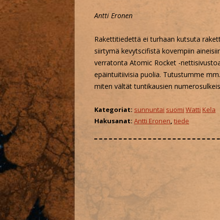
Antti Eronen
KÄÄM
Rakettitiedettä ei turhaan kutsuta rakett
FAND
siirtymä kevytscifistä kovempiin aineisii
verratonta Atomic Rocket -nettisivust
MYYN
epäintuitiivisia puolia. Tutustumme mm. 
miten vältät tuntikausien numerosulkei
Kategoriat:
sunnuntai
suomi
Watti
Kela
Hakusanat:
Antti Eronen
,
tiede