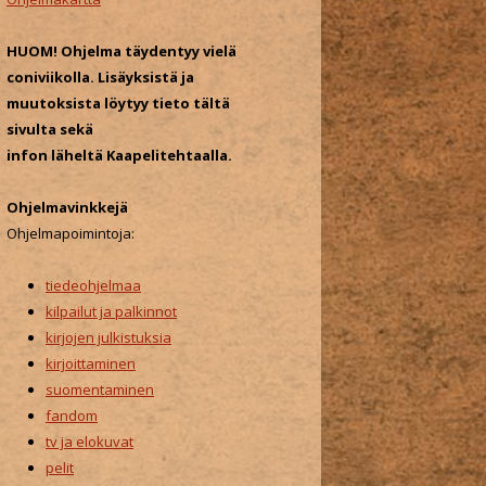
o
r
HUOM! Ohjelma täydentyy vielä
:
coniviikolla. Lisäyksistä ja
muutoksista löytyy tieto tältä
sivulta sekä
infon läheltä Kaapelitehtaalla.
Ohjelmavinkkejä
Ohjelmapoimintoja:
tiedeohjelmaa
kilpailut ja palkinnot
kirjojen julkistuksia
kirjoittaminen
suomentaminen
fandom
tv ja elokuvat
pelit