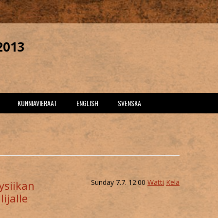
2013
Skip
KUNNIAVIERAAT
ENGLISH
SVENSKA
to
content
UHALLI
ALIETTE DE BODARD
FRIDAY
STAMO
PETER WATTS
SATURDAY
SAAMO
J. PEKKA MÄKELÄ
SUNDAY
Sunday 7.7. 12:00
Watti
Kela
ysiikan
I
ijalle