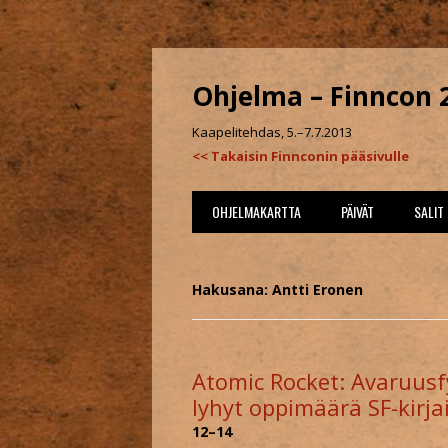
Ohjelma – Finncon 
Kaapelitehdas, 5.–7.7.2013
<< Takaisin Finnconin pääsivulle
OHJELMAKARTTA
PÄIVÄT
SALIT
PERJANTAI
PANN
Hakusana: Antti Eronen
LAUANTAI
PURI
SUNNUNTAI
VALS
Atomic Rocket: Avaruusf
WATT
lyhyt oppimäärä SF-kirjail
12–14
KELA