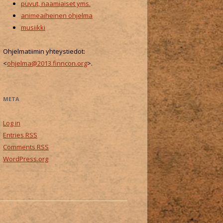
puvut, naamiaiset yms.
animeaiheinen ohjelma
musiikki
Ohjelmatiimin yhteystiedot:
<
ohjelma@2013.finncon.org
>.
META
Log in
Entries
RSS
Comments
RSS
WordPress.org