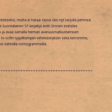
I
itieteeksi, mutta ei hätää: tässä olisi nyt tarjolla pehmeä
OM LOUNGE
n! Suomalainen SF-kirjailija Antti Eronen esittelee
oa ja avaa samalla hieman avaruusmatkustamisen
TIALUE
tv-scifin tyypillisimpiin virhekäsityksiin sekä kerromme,
set kätevillä nomogrammeilla.