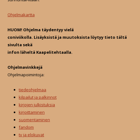
h
f
Ohjelmakartta
o
r
HUOM! Ohjelma täydentyy vielä
:
coniviikolla. Lisäyksistä ja muutoksista löytyy tieto tältä
sivulta sekä
infon läheltä Kaapelitehtaalla.
Ohjelmavinkkejä
Ohjelmapoimintoja:
tiedeohjelmaa
kilpailut ja palkinnot
kirjojen julkistuksia
kirjoittaminen
suomentaminen
fandom
tv ja elokuvat