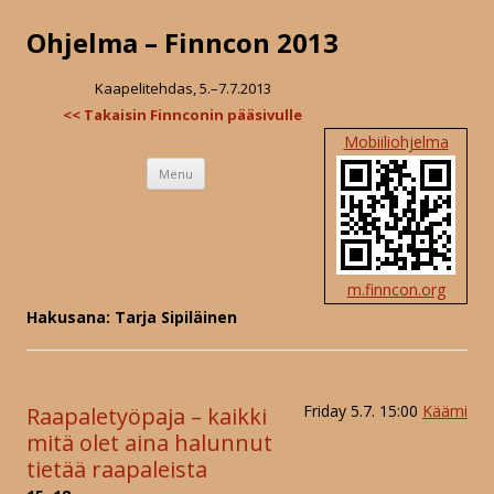
Ohjelma – Finncon 2013
Kaapelitehdas, 5.–7.7.2013
<< Takaisin Finnconin pääsivulle
Mobiiliohjelma
Skip
Menu
to
content
m.finncon.org
Hakusana: Tarja Sipiläinen
Friday 5.7. 15:00
Käämi
Raapaletyöpaja – kaikki
mitä olet aina halunnut
tietää raapaleista