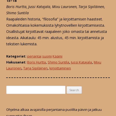
15–18
Boris Hurtta, Jussi Katajala, Mixu Lauronen, Tarja Sipiläinen,
Shimo Suntila
Raapaleiden historia, “filosofia” ja kirjoittamisen haasteet.
Omakohtaisia kokemuksista lyhytnovellien kirjoittamisesta.
Osallistujat kirjoittavat raapaleen joko omasta tai annetusta
ideasta. Aikataulu: 45 min. alustus, 45 min. kirjoittamista ja
tekstien lukemista.
Kategoriat:
perjantai
suomi
Käämi
Hakusanat:
Boris Hurtta
,
Shimo Suntila
,
Jussi Katajala
,
Mixu
Lauronen
,
Tarja Sipiläinen
,
kirjoittaminen
S
e
a
r
Ohjelma alkaa avajaisilla perjantaina puolilta päivin ja jatkuu
c
sunnuntai-iltaan.