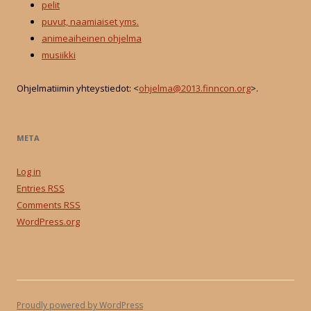
pelit
puvut, naamiaiset yms.
animeaiheinen ohjelma
musiikki
Ohjelmatiimin yhteystiedot: <
ohjelma@2013.finncon.org
>.
META
Log in
Entries
RSS
Comments
RSS
WordPress.org
Proudly powered by WordPress