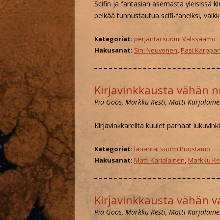
Scifin ja fantasian asemasta yleisissä k
pelkää tunnustautua scifi-faneiksi, vaik
KÄÄM
Kategoriat:
perjantai
suomi
Valssaamo
FAND
Hakusanat:
Sini Neuvonen
,
Pasi Karppa
MYYN
Kirjavinkkausta vähän 
Pia Göös, Markku Kesti, Matti Karjalain
Kirjavinkkareilta kuulet parhaat lukuvinki
Kategoriat:
lauantai
suomi
Puristamo
Hakusanat:
Matti Karjalainen
,
Markku Ke
Kirjavinkkausta vähän 
Pia Göös, Markku Kesti, Matti Karjalain