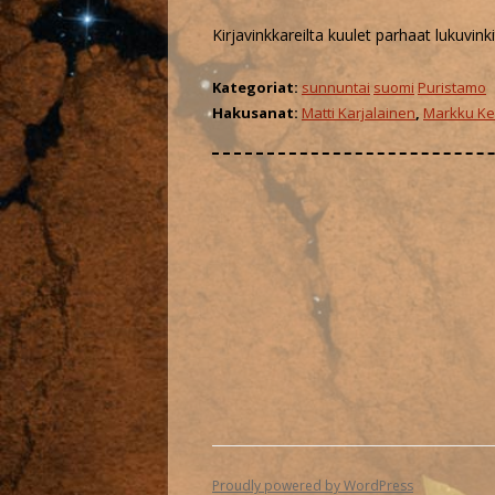
Kirjavinkkareilta kuulet parhaat lukuvinki
Kategoriat:
sunnuntai
suomi
Puristamo
Hakusanat:
Matti Karjalainen
,
Markku Ke
Proudly powered by WordPress