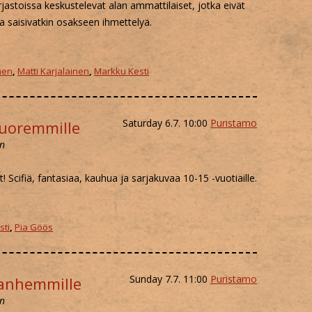
irjastoissa keskustelevat alan ammattilaiset, jotka eivät
ka saisivatkin osakseen ihmettelyä.
I
OM LOUNGE
nen
,
Matti Karjalainen
,
Markku Kesti
TIALUE
Saturday 6.7. 10:00
Puristamo
nuoremmille
en
t! Scifiä, fantasiaa, kauhua ja sarjakuvaa 10-15 -vuotiaille.
sti
,
Pia Göös
Sunday 7.7. 11:00
Puristamo
vanhemmille
en