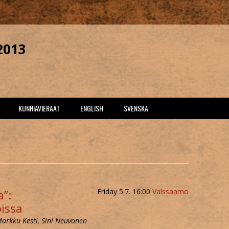
2013
Skip
KUNNIAVIERAAT
ENGLISH
SVENSKA
to
content
UHALLI
ALIETTE DE BODARD
FRIDAY
STAMO
PETER WATTS
SATURDAY
SAAMO
J. PEKKA MÄKELÄ
SUNDAY
Friday 5.7. 16:00
Valssaamo
a”:
I
oissa
Markku Kesti, Sini Neuvonen