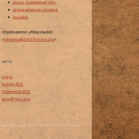
puvut, naamiaiset yms.
animeaiheinen ohjelma
musiikki
Ohjelmatiimin yhteystiedot:
<
ohjelma@2013.finncon.org
>.
META
Log in
Entries
RSS
Comments
RSS
WordPress.org