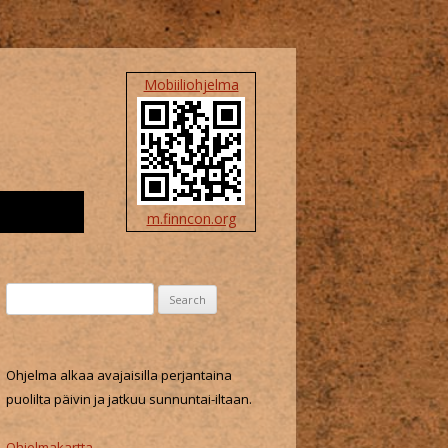
Mobiiliohjelma
m.finncon.org
S
e
a
r
Ohjelma alkaa avajaisilla perjantaina
c
puolilta päivin ja jatkuu sunnuntai-iltaan.
h
f
Ohjelmakartta