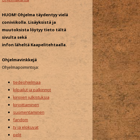
o
r
HUOM! Ohjelma täydentyy vielä
:
coniviikolla. Lisäyksistä ja
muutoksista löytyy tieto tältä
sivulta sekä
infon läheltä Kaapelitehtaalla.
Ohjelmavinkkejä
Ohjelmapoimintoja:
tiedeohjelmaa
kilpailut ja palkinnot
kirjojen julkistuksia
kirjoittaminen
suomentaminen
fandom
tv ja elokuvat
pelit