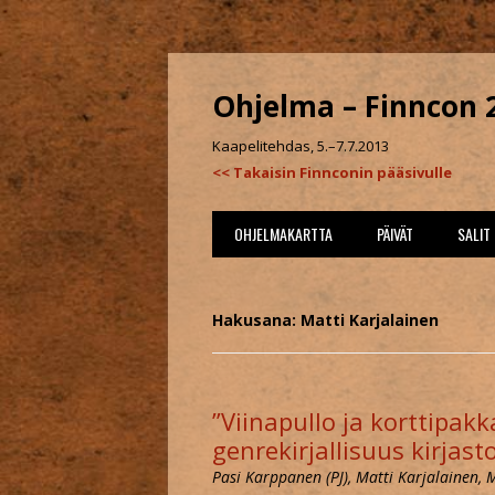
Ohjelma – Finncon 
Kaapelitehdas, 5.–7.7.2013
<< Takaisin Finnconin pääsivulle
OHJELMAKARTTA
PÄIVÄT
SALIT
PERJANTAI
PANN
Hakusana: Matti Karjalainen
LAUANTAI
PURI
SUNNUNTAI
VALS
”Viinapullo ja korttipakk
WATT
genrekirjallisuus kirjast
Pasi Karppanen (PJ), Matti Karjalainen, 
KELA