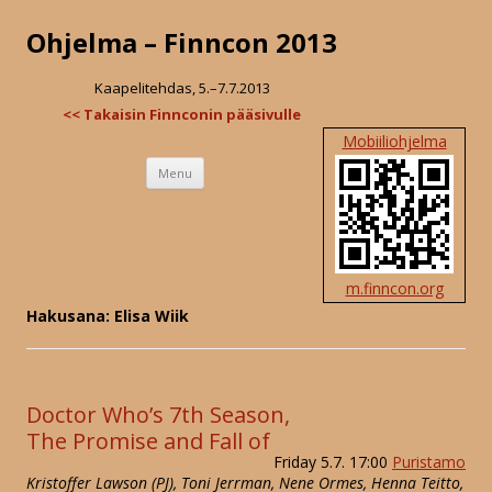
Ohjelma – Finncon 2013
Kaapelitehdas, 5.–7.7.2013
<< Takaisin Finnconin pääsivulle
Mobiiliohjelma
Skip
Menu
to
content
m.finncon.org
Hakusana: Elisa Wiik
Doctor Who’s 7th Season,
The Promise and Fall of
Friday 5.7. 17:00
Puristamo
Kristoffer Lawson (PJ), Toni Jerrman, Nene Ormes, Henna Teitto,