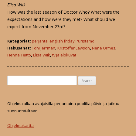
Elisa Wiik
How was the last season of Doctor Who? What were the
expectations and how were they met? What should we
expect from November 23rd?
Kategoriat:
perjantai
english
friday
Puristamo
Hakusanat:
Toni Jerrman
,
Kristoffer Lawson
,
Nene Ormes
,
Henna Teitto
,
Elisa Wiik
,
tv ja elokuvat
S
e
a
r
Ohjelma alkaa avajaisilla perjantaina puolilta päivin ja jatkuu
c
sunnuntai-iltaan.
h
f
Ohjelmakartta
o