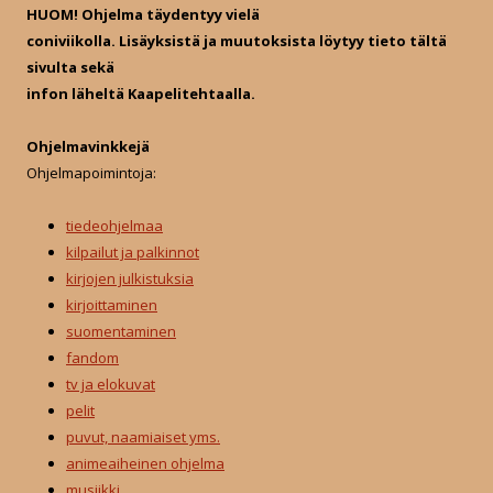
r
HUOM! Ohjelma täydentyy vielä
:
coniviikolla. Lisäyksistä ja muutoksista löytyy tieto tältä
sivulta sekä
infon läheltä Kaapelitehtaalla.
Ohjelmavinkkejä
Ohjelmapoimintoja:
tiedeohjelmaa
kilpailut ja palkinnot
kirjojen julkistuksia
kirjoittaminen
suomentaminen
fandom
tv ja elokuvat
pelit
puvut, naamiaiset yms.
animeaiheinen ohjelma
musiikki