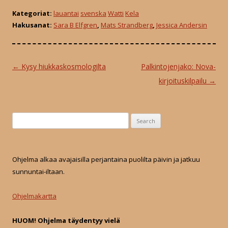
Kategoriat:
lauantai
svenska
Watti
Kela
Hakusanat:
Sara B Elfgren
,
Mats Strandberg
,
Jessica Andersin
Post
←
Kysy hiukkaskosmologilta
Palkintojenjako: Nova-
navigation
kirjoituskilpailu
→
S
e
a
r
Ohjelma alkaa avajaisilla perjantaina puolilta päivin ja jatkuu
c
sunnuntai-iltaan.
h
f
Ohjelmakartta
o
r
HUOM! Ohjelma täydentyy vielä