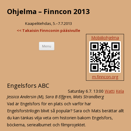
Ohjelma – Finncon 2013
Kaapelitehdas, 5.–7.7.2013
<< Takaisin Finnconin pääsivulle
Mobiiliohjelma
Skip
Menu
to
content
m.finncon.org
Engelsfors ABC
Saturday 6.7. 13:00
Watti
Kela
Jessica Andersin (M), Sara B Elfgren, Mats Strandberg
Vad är Engelsfors för en plats och varför har
Engelsforstrilogin blivit så populär? Sara och Mats berättar allt
du kan tänkas vilja veta om historien bakom Engelsfors,
böckerna, seriealbumet och filmprojektet.