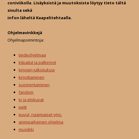
:
coniviikolla. Lisäyksistä ja muutoksista löytyy tieto tältä
sivulta sekä
infon läheltä Kaapelitehtaalla.
Ohjelmavinkkejä
Ohjelmapoimintoja:
tiedeohjelmaa
kilpailut ja palkinnot
kirjojen julkistuksia
kirjoittaminen
suomentaminen
fandom
tv ja elokuvat
pelit
puvut, naamiaiset yms.
animeaiheinen ohjelma
musiikki